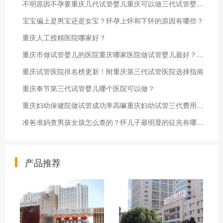
不明原因不孕要重庆几代试管婴儿重庆可以做三代试管婴儿吗
宝宝偏上是男宝还是女宝？怀孕上怀和下怀的原因有哪些？
重庆人工授精医院哪家好？
重庆市做试管婴儿的医院重庆哪家医院做试管婴儿最好？重庆试管婴儿的费用是多少？
重庆试管医院排名榜更新！附重庆第三代试管医院选择指南
重庆奉节第三代试管婴儿哪个医院可以做？
重庆妇幼保健院做试管成功率高嘛重庆妇幼试管三代费用多少钱一次？附试管价格明细
准爸准妈查男孩女孩怎么查的？怀儿子最明显的征兆有哪些？
产品推荐