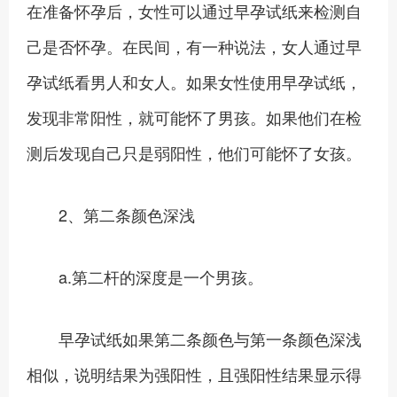
在准备怀孕后，女性可以通过早孕试纸来检测自
己是否怀孕。在民间，有一种说法，女人通过早
孕试纸看男人和女人。如果女性使用早孕试纸，
发现非常阳性，就可能怀了男孩。如果他们在检
测后发现自己只是弱阳性，他们可能怀了女孩。
2、第二条颜色深浅
a.第二杆的深度是一个男孩。
早孕试纸如果第二条颜色与第一条颜色深浅
相似，说明结果为强阳性，且强阳性结果显示得