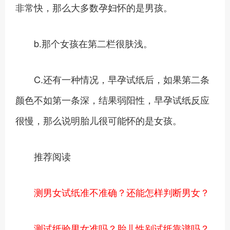
非常快，那么大多数孕妇怀的是男孩。
b.那个女孩在第二栏很肤浅。
C.还有一种情况，早孕试纸后，如果第二条
颜色不如第一条深，结果弱阳性，早孕试纸反应
很慢，那么说明胎儿很可能怀的是女孩。
推荐阅读
测男女试纸准不准确？还能怎样判断男女？
测试纸验男女准吗？胎儿性别试纸靠谱吗？