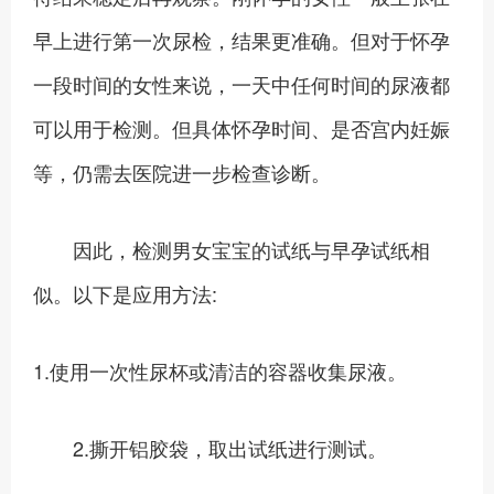
早上进行第一次尿检，结果更准确。但对于怀孕
一段时间的女性来说，一天中任何时间的尿液都
可以用于检测。但具体怀孕时间、是否宫内妊娠
等，仍需去医院进一步检查诊断。
因此，检测男女宝宝的试纸与早孕试纸相
似。以下是应用方法:
1.使用一次性尿杯或清洁的容器收集尿液。
2.撕开铝胶袋，取出试纸进行测试。