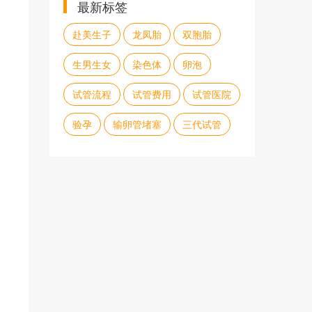
最新标签
赴美生子
龙凤胎
双胞胎
生男生女
染色体
卵泡
试管流程
试管费用
试管医院
验孕
输卵管堵塞
三代试管